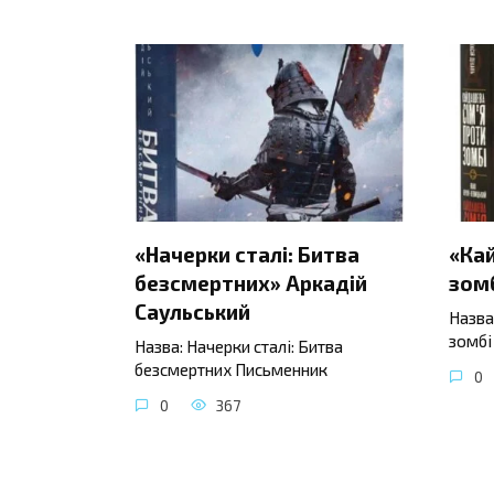
«Начерки сталі: Битва
«Ка
безсмертних» Аркадій
зомб
Саульський
Назва
зомбі
Назва: Начерки сталі: Битва
безсмертних Письменник
0
0
367