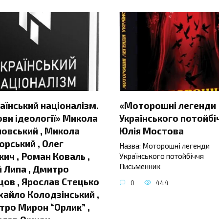
аїнський націоналізм.
«Моторошні легенди
ви ідеології» Микола
Українського потойбі
овський , Микола
Юлія Мостова
орський , Олег
Назва: Моторошні легенди
ич , Роман Коваль ,
Українського потойбіччя
Письменник
 Липа , Дмитро
ов , Ярослав Стецько
0
444
хайло Колодзінський ,
ро Мирон “Орлик” ,