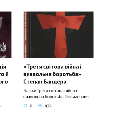
ція
«Третя світова війна і
о й
визвольна боротьба»
ого
Степан Бандера
Назва: Третя світова війна і
визвольна боротьба Письменник
я
0
434