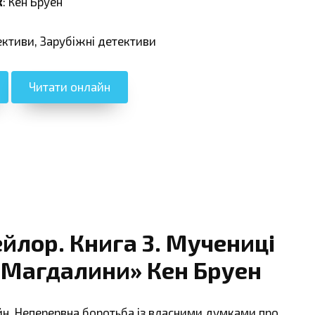
к
: Кен Бруен
ективи, Зарубіжні детективи
Читати онлайн
йлор. Книга 3. Мучениці
 Магдалини» Кен Бруен
йн. Неперервна боротьба із власними думками про