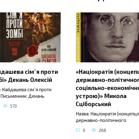
йдашева сім`я проти
«Націократія (концеп
і» Декань Олексій
державно-політичног
соціяльно-економічн
: Кайдашева сім`я проти
устрою)» Микола
 Письменник: Декань
Сціборський
573
Назва: Націократія (концепці
державно-політичного
0
268