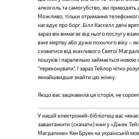
алкоголь та самогубство, які приводять
Можливо, тільки отримання телефонного 
нагадує про борг. Білл Касселл двічі вр
зараз він вимагає від нього послугу вза
вже мертву або дуже похилого віку – як
сховатися від жахливого Святої Магдали
пошуків і паралельно займається новою 
“переконувати”. І зараз Тейлор чітко ро
якнайшвидше знайти цю жінку.
Якщо вас зацікавила ця історія, не сором
У нашій електронній-бібліотеці вас чека
завантажити (скачати) книгу «Джек Тейл
Магдалини» Кен Бруен на українській мо