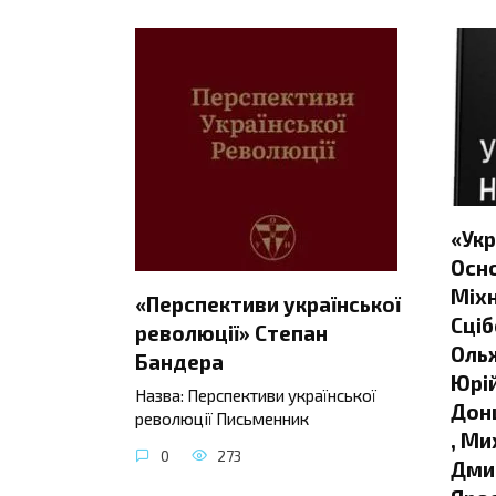
«Укр
Осно
Міхн
«Перспективи української
Сціб
революції» Степан
Ольж
Бандера
Юрій
Назва: Перспективи української
Донц
революції Письменник
, Ми
0
273
Дмит