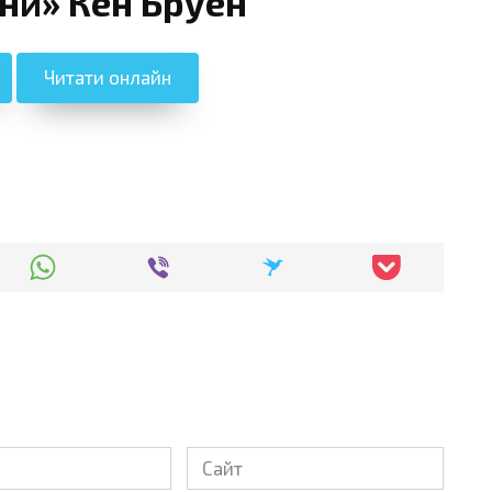
ни» Кен Бруен
Читати онлайн
Сайт