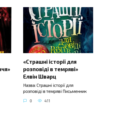
«Страшні історії для
ччя»
розповіді в темряві»
Елвін Шварц
Назва: Страшні історії для
розповіді в темряві Письменник
0
411