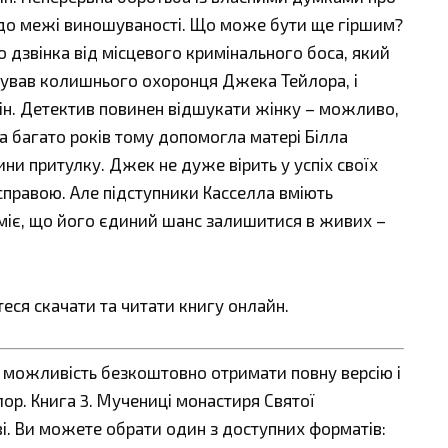
 до межі виношуваності. Що може бути ще гіршим?
дзвінка від місцевого кримінального боса, який
ятував колишнього охоронця Джека Тейлора, і
мін. Детектив повинен відшукати жінку – можливо,
а багато років тому допомогла матері Білла
ни притулку. Джек не дуже вірить у успіх своїх
справою. Але підступники Касселла вміють
зуміє, що його єдиний шанс залишитися в живих –
теся скачати та читати книгу онлайн.
є можливість безкоштовно отримати повну версію і
ор. Книга 3. Мучениці монастиря Святої
ві. Ви можете обрати один з доступних форматів: