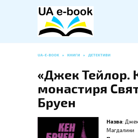
Перейти
до
вмісту
UA-E-BOOK
»
КНИГИ
»
ДЕТЕКТИВИ
«Джек Тейлор. 
монастиря Свят
Бруен
Назва
: Джек
Магдалини