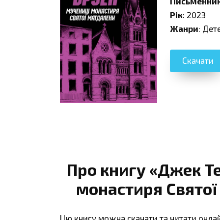
Письменни
Рік
: 2023
Жанри
: Дет
Скачати
Про книгу «Джек Те
монастиря Святої
Цю книгу можна скачати та читати онла