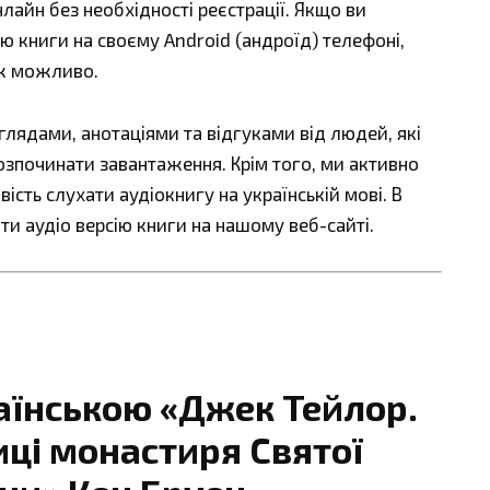
 онлайн без необхідності реєстрації. Якщо ви
ю книги на своєму Android (андроїд) телефоні,
ож можливо.
ядами, анотаціями та відгуками від людей, які
озпочинати завантаження. Крім того, ми активно
сть слухати аудіокнигу на українській мові. В
ти аудіо версію книги на нашому веб-сайті.
аїнською «Джек Тейлор.
иці монастиря Святої