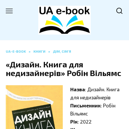
Перейти
до
вмісту
UA-E-BOOK
»
КНИГИ
»
ДІМ, СІМ’Я
«Дизайн. Книга для
недизайнерів» Робін Вільямс
Назва
: Дизайн. Книга
для недизайнерів
Письменник
: Робін
Вільямс
Рік
: 2022