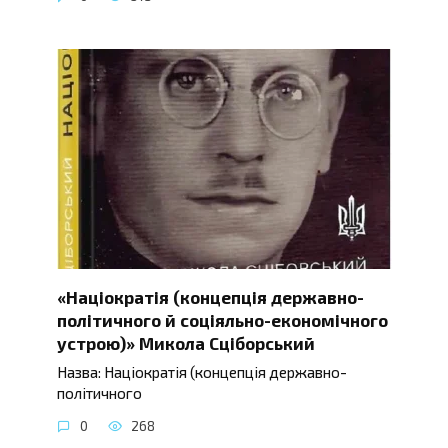
«Націократія (концепція державно-
політичного й соціяльно-економічного
устрою)» Микола Сціборський
Назва: Націократія (концепція державно-
політичного
0
268