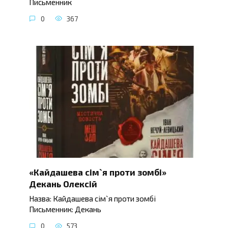
Письменник
0
367
«Кайдашева сім`я проти зомбі»
Декань Олексій
Назва: Кайдашева сім`я проти зомбі
Письменник: Декань
0
573