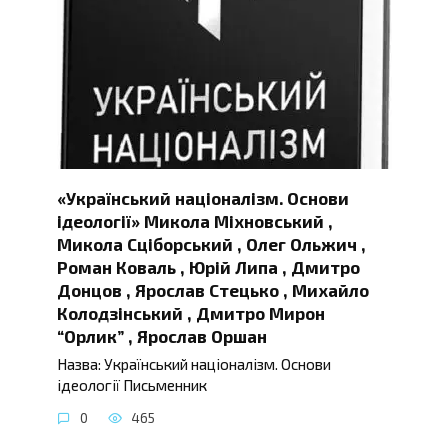
«Український націоналізм. Основи
ідеології» Микола Міхновський ,
Микола Сціборський , Олег Ольжич ,
Роман Коваль , Юрій Липа , Дмитро
Донцов , Ярослав Стецько , Михайло
Колодзінський , Дмитро Мирон
“Орлик” , Ярослав Оршан
Назва: Український націоналізм. Основи
ідеології Письменник
0
465