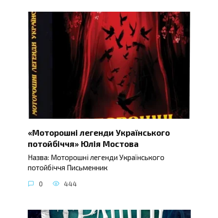
«Моторошні легенди Українського
потойбіччя» Юлія Мостова
Назва: Моторошні легенди Українського
потойбіччя Письменник
0
444