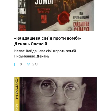
«Кайдашева сім`я проти зомбі»
Декань Олексій
Назва: Кайдашева сім`я проти зомбі
Письменник: Декань
0
573