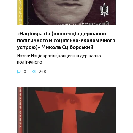
«Націократія (концепція державно-
політичного й соціяльно-економічного
устрою)» Микола Сціборський
Назва: Націократія (концепція державно-
політичного
0
268