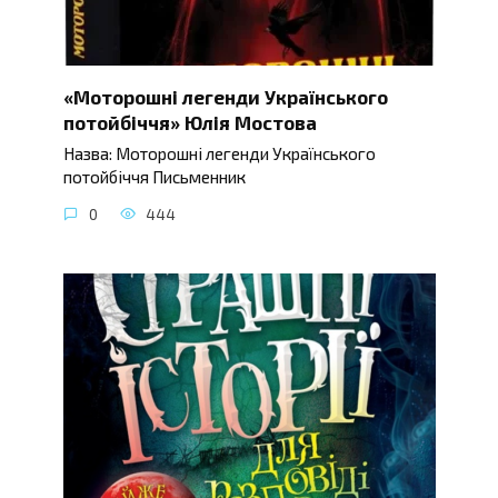
«Моторошні легенди Українського
потойбіччя» Юлія Мостова
Назва: Моторошні легенди Українського
потойбіччя Письменник
0
444