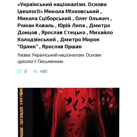
«Український націоналізм. Основи
ідеології» Микола Міхновський ,
Микола Сціборський , Олег Ольжич ,
Роман Коваль , Юрій Липа , Дмитро
Донцов , Ярослав Стецько , Михайло
Колодзінський , Дмитро Мирон
“Орлик” , Ярослав Оршан
Назва: Український націоналізм. Основи
ідеології Письменник
0
465