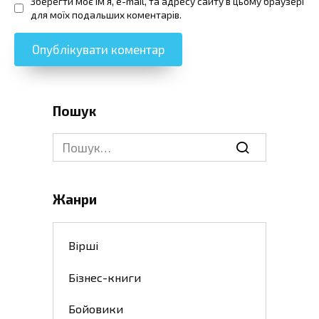
Зберегти моє ім'я, e-mail, та адресу сайту в цьому браузері
для моїх подальших коментарів.
Пошук
Search
for:
Жанри
Вірші
Бізнес-книги
Бойовики