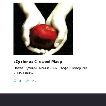
«Сутінки» Стефені Маєр
Назва: Сутінки Письменник: Стефені Маєр Рік:
2005 Жанри
0
362