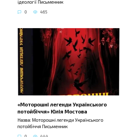
ідеології Письменник
0
465
«Моторошні легенди Українського
потойбіччя» Юлія Мостова
Назва: Моторошні легенди Українського
потойбіччя Письменник
0
444