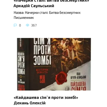
Аркадій Саульський
Назва: Начерки сталі: Битва безсмертних
Письменник
0
367
«Кайдашева сім`я проти зомбі»
Декань Олексій