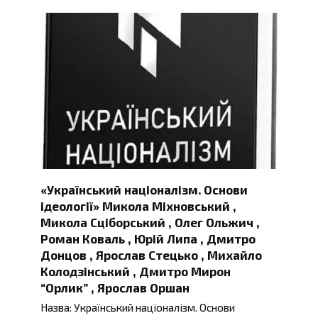
«Український націоналізм. Основи
ідеології» Микола Міхновський ,
Микола Сціборський , Олег Ольжич ,
Роман Коваль , Юрій Липа , Дмитро
Донцов , Ярослав Стецько , Михайло
Колодзінський , Дмитро Мирон
“Орлик” , Ярослав Оршан
Назва: Український націоналізм. Основи