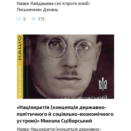
Назва: Кайдашева сім`я проти зомбі
Письменник: Декань
0
573
«Націократія (концепція державно-
політичного й соціяльно-економічного
устрою)» Микола Сціборський
Назва: Націократія (концепція державно-