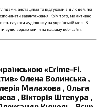
ядами, анотаціями та відгуками від людей, які
озпочинати завантаження. Крім того, ми активно
сть слухати аудіокнигу на українській мові. В
ти аудіо версію книги на нашому веб-сайті.
країнською «Crime-Fi.
тив» Олена Волинська ,
алерія Малахова , Ольга
ева , Вікторія Штепура ,
 Олександр Кужель , Яскр