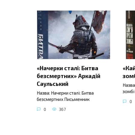
«Начерки сталі: Битва
«Ка
безсмертних» Аркадій
зомб
Саульський
Назва
зомбі
Назва: Начерки сталі: Битва
безсмертних Письменник
0
0
367