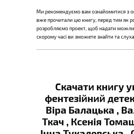
Ми рекомендуємо вам ознайомитися з огл
вже прочитали цю книгу, перед тим як р
розробляємо проект, щоб надати можливі
скорому часі ви зможете знайти та слуха
Скачати книгу у
фентезійний детек
Віра Балацька , В
Ткач , Ксенія Томаш
Інна Тукалевська ,