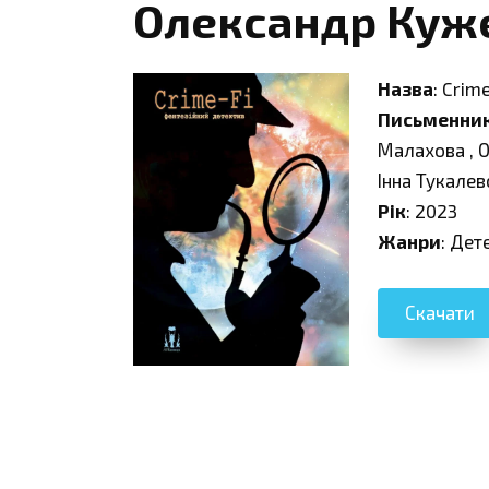
Олександр Куже
Назва
: Crim
Письменни
Малахова , О
Інна Тукалев
Рік
: 2023
Жанри
: Дет
Скачати