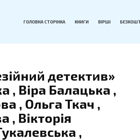
ГОЛОВНА СТОРІНКА
КНИГИ
ВІРШІ
БЕЗКОШТ
езійний детектив»
 , Віра Балацька ,
а , Ольга Ткач ,
 , Вікторія
Тукалевська ,