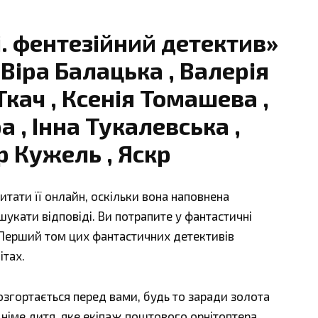
i. фентезійний детектив»
Віра Балацька , Валерія
кач , Ксенія Томашева ,
 , Інна Тукалевська ,
 Кужель , Яскр
итати її онлайн, оскільки вона наповнена
шукати відповіді. Ви потрапите у фантастичні
. Перший том цих фантастичних детективів
ітах.
розгортається перед вами, будь то заради золота
 німе дитя, яке екіпаж поштового орнітоптера