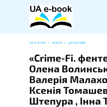
Перейти
до
вмісту
UA-E-BOOK
»
КНИГИ
»
ДЕТЕКТИВИ
«Crime-Fi. фент
Олена Волинська
Валерія Малахов
Ксенія Томашева
Штепура , Інна 