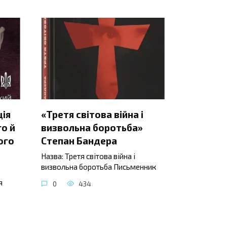
ція
«Третя світова війна і
о й
визвольна боротьба»
ого
Степан Бандера
Назва: Третя світова війна і
визвольна боротьба Письменник
я
0
434