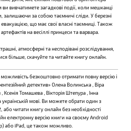
м ви вивчатимете загадкові події, коли мешканці
 залишаючи за собою таємничі сліди. У березні
з евакуацією, що має свої власні таємниці. Також
артефактів на весіллі принцеси та варвара.
страшні, атмосферні та несподівані розслідування,
ися більше, скачуйте та читайте книгу онлайн.
є можливість безкоштовно отримати повну версію і
фентезійний детектив» Олена Волинська , Віра
, Ксенія Томашева , Вікторія Штепура , Інна
а українській мові. Ви можете обрати один з
fb2, або читати книгу онлайн без необхідності
айн електронну версію книги на своєму Android
ер) або iPad, це також можливо.