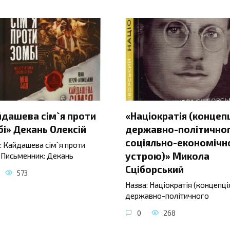
йдашева сім`я проти
«Націократія (концеп
і» Декань Олексій
державно-політичног
соціяльно-економічн
: Кайдашева сім`я проти
устрою)» Микола
 Письменник: Декань
Сціборський
573
Назва: Націократія (концепці
державно-політичного
0
268