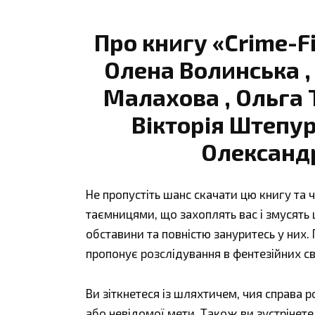
Про книгу «Crime-F
Олена Волинська , 
Малахова , Ольга Т
Вікторія Штепура
Олександр
Не пропустіть шанс скачати цю книгу та ч
таємницями, що захоплять вас і змусять 
обставини та повністю зануритесь у них
пропонує розслідування в фентезійних св
Ви зіткнетеся із шляхтичем, чия справа 
або невідомої мети. Також ви зустрінете