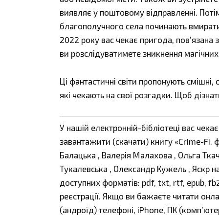
виявляє у поштовому відправленні. Поті
благополучного села починають вмирати,
2022 року вас чекає пригода, пов’язана 
ви розслідуватимете зникнення магічних 
Ці фантастичні світи пропонують смішні, 
які чекають на свої розгадки. Щоб дізнат
У нашій електронній-бібліотеці вас чека
завантажити (скачати) книгу «Crime-Fi. 
Балацька , Валерія Малахова , Ольга Ткач 
Тукалевська , Олександр Кужель , Яскр н
доступних форматів: pdf, txt, rtf, epub, 
реєстрації. Якщо ви бажаєте читати онл
(андроїд) телефоні, iPhone, ПК (комп’ют