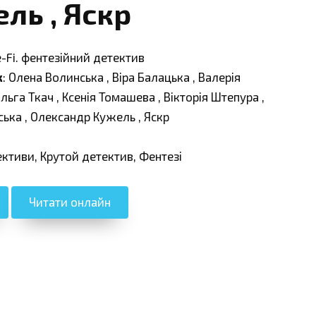
ль , Яскр
e-Fi. фентезійний детектив
к
: Олена Волинська , Віра Балацька , Валерія
льга Ткач , Ксенія Томашева , Вікторія Штепура ,
ська , Олександр Кужель , Яскр
ективи, Крутой детектив, Фентезі
Читати онлайн