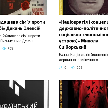
йдашева сім`я проти
«Націократія (концеп
і» Декань Олексій
державно-політичног
соціяльно-економічн
: Кайдашева сім`я проти
устрою)» Микола
 Письменник: Декань
Сціборський
573
Назва: Націократія (концепці
державно-політичного
0
268