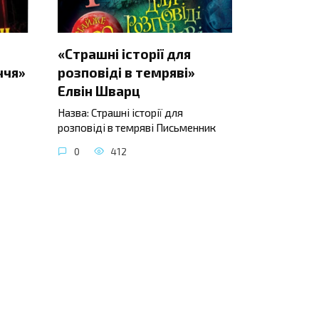
«Страшні історії для
ччя»
розповіді в темряві»
Елвін Шварц
Назва: Страшні історії для
розповіді в темряві Письменник
0
412