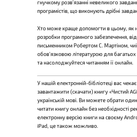
гнучкому розв’язанні невеликого завда
програмістів, що виконують дрібні завда
Хто може краще допомогти в цьому, як не
розробки програмного забезпечення, ві
письменником Робертом С. Мартіном, чиї 
обов’язковою літературою для багатьох п
та насолоджуйтеся читанням її онлайн.
У нашій електронній-бібліотеці вас чека
завантажити (скачати) книгу «Чистий AGI
українській мові. Ви можете обрати один з
читати книгу онлайн без необхідності ре
електронну версію книги на своєму Andro
iPad, це також можливо.