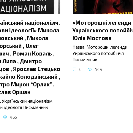
аїнський націоналізм.
«Моторошні легенди
ви ідеології» Микола
Українського потойбі
овський , Микола
Юлія Мостова
орський , Олег
Назва: Моторошні легенди
ич , Роман Коваль ,
Українського потойбіччя
Письменник
 Липа , Дмитро
ов , Ярослав Стецько
0
444
хайло Колодзінський ,
ро Мирон “Орлик” ,
слав Оршан
: Український націоналізм.
и ідеології Письменник
465