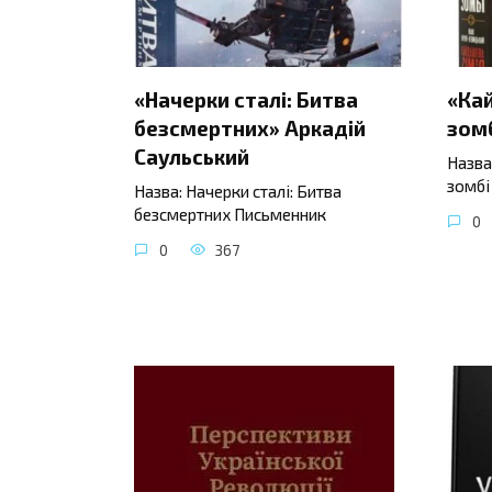
«Начерки сталі: Битва
«Ка
безсмертних» Аркадій
зомб
Саульський
Назва
зомбі
Назва: Начерки сталі: Битва
безсмертних Письменник
0
0
367