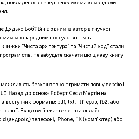
ння, покладеного перед невеликими командами
ння.
 Дядько Боб? Він є одним із авторів гнучкої
домим міжнародним консультантом та
книжки “Чиста архітектура” та “Чистий код” стали
рограмістів. Не забудьте скачати цю цікаву книгу
є можливість безкоштовно отримати повну версію і
LE. Назад до основ» Роберт Сесіл Мартін на
 доступних форматів: pdf, txt, rtf, epub, fb2, або
єстрації. Якщо ви бажаєте читати онлайн
id (андроїд) телефоні, iPhone, ПК (комп’ютер) або