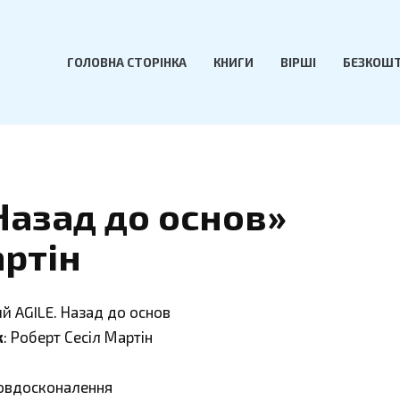
ГОЛОВНА СТОРІНКА
КНИГИ
ВІРШІ
БЕЗКОШТ
Назад до основ»
артін
ий AGILE. Назад до основ
к
: Роберт Сесіл Мартін
мовдосконалення