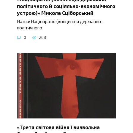
політичного й соціяльно-економічного
устрою)» Микола Сціборський
Назва: Націократія (концепція державно-
політичного
0
268
«Третя світова війна і визвольна