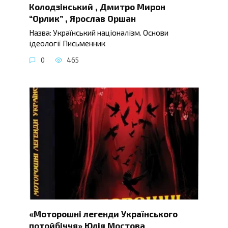
Колодзінський , Дмитро Мирон
“Орлик” , Ярослав Оршан
Назва: Український націоналізм. Основи
ідеології Письменник
0
465
«Моторошні легенди Українського
потойбіччя» Юлія Мостова