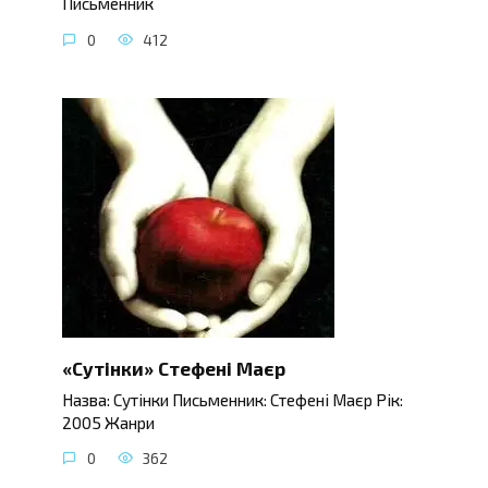
Письменник
0
412
«Сутінки» Стефені Маєр
Назва: Сутінки Письменник: Стефені Маєр Рік:
2005 Жанри
0
362