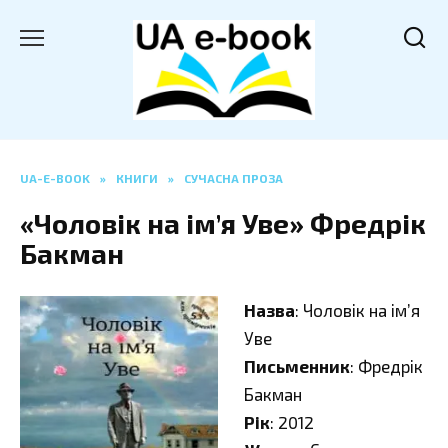
Перейти
до
вмісту
UA-E-BOOK
»
КНИГИ
»
СУЧАСНА ПРОЗА
«Чоловік на ім’я Уве» Фредрік
Бакман
Назва
: Чоловік на ім’я
Уве
Письменник
: Фредрік
Бакман
Рік
: 2012