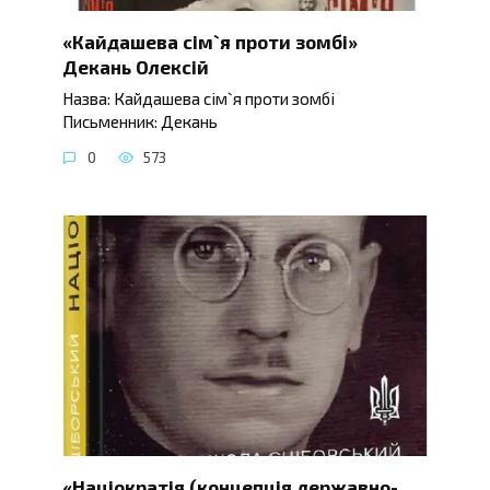
«Кайдашева сім`я проти зомбі»
Декань Олексій
Назва: Кайдашева сім`я проти зомбі
Письменник: Декань
0
573
«Націократія (концепція державно-