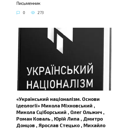
Письменник
0
273
«Український націоналізм. Основи
ідеології» Микола Міхновський ,
Микола Сціборський , Олег Ольжич ,
Роман Коваль , Юрій Липа , Дмитро
Донцов , Ярослав Стецько , Михайло