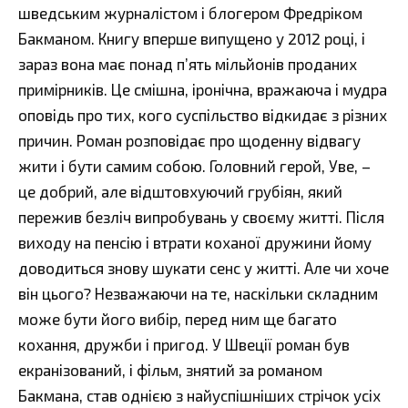
шведським журналістом і блогером Фредріком
Бакманом. Книгу вперше випущено у 2012 році, і
зараз вона має понад п’ять мільйонів проданих
примірників. Це смішна, іронічна, вражаюча і мудра
оповідь про тих, кого суспільство відкидає з різних
причин. Роман розповідає про щоденну відвагу
жити і бути самим собою. Головний герой, Уве, –
це добрий, але відштовхуючий грубіян, який
пережив безліч випробувань у своєму житті. Після
виходу на пенсію і втрати коханої дружини йому
доводиться знову шукати сенс у житті. Але чи хоче
він цього? Незважаючи на те, наскільки складним
може бути його вибір, перед ним ще багато
кохання, дружби і пригод. У Швеції роман був
екранізований, і фільм, знятий за романом
Бакмана, став однією з найуспішніших стрічок усіх