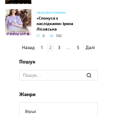
ЛЮБОВНІ РОМАНИ
«Спокуса з
наслідками» Ірина
Лісовська
0
100
Навігація
Назад
1
2
3
…
5
Далі
записів
Пошук
Search
for:
Жанри
Вірші