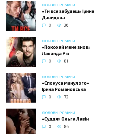
ЛЮБОВНІ РОМАНИ
«Ти все забудеш» Iрина
Давидова
0
36
ЛЮБОВНІ РОМАНИ
«Покохай мене знов»
Лаванда Різ
0
81
ЛЮБОВНІ РОМАНИ
«Спокуса минулого»
Ірина Романовська
0
72
ЛЮБОВНІ РОМАНИ
«Суддя» Ольга Лавін
0
86