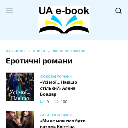
Перейти
до
вмісту
UA-E-BOOK
»
КНИГИ
»
ЛЮБОВНІ РОМАНИ
Еротичні романи
ЛЮБОВНІ РОМАНИ
«Усі мої… Навіщо
стільки?» Алена
Бондар
0
100
ЛЮБОВНІ РОМАНИ
«Ми не можемо бути
разом» Крістіна