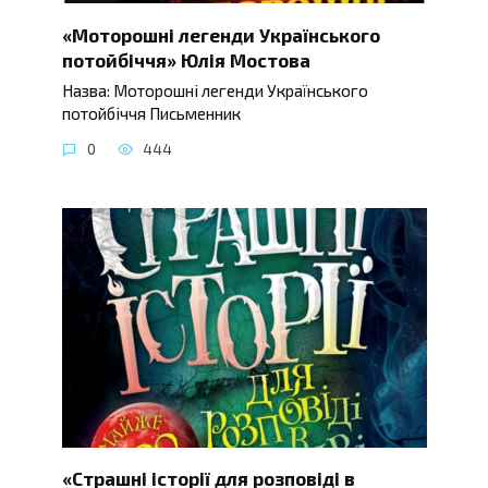
«Моторошні легенди Українського
потойбіччя» Юлія Мостова
Назва: Моторошні легенди Українського
потойбіччя Письменник
0
444
«Страшні історії для розповіді в