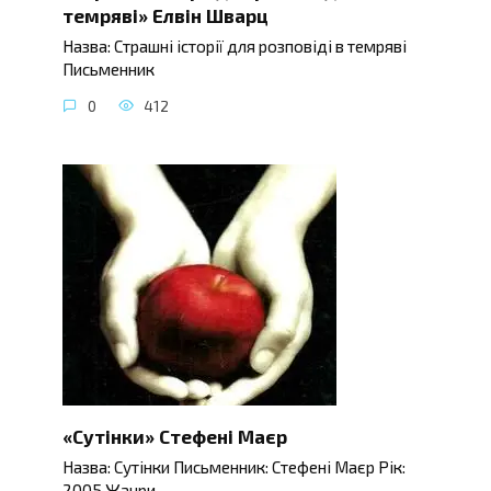
темряві» Елвін Шварц
Назва: Страшні історії для розповіді в темряві
Письменник
0
412
«Сутінки» Стефені Маєр
Назва: Сутінки Письменник: Стефені Маєр Рік:
2005 Жанри