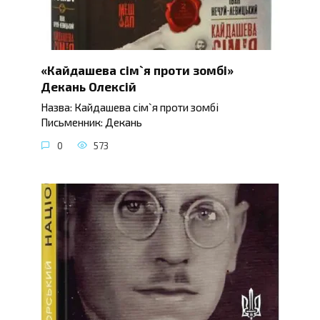
«Кайдашева сім`я проти зомбі»
Декань Олексій
Назва: Кайдашева сім`я проти зомбі
Письменник: Декань
0
573