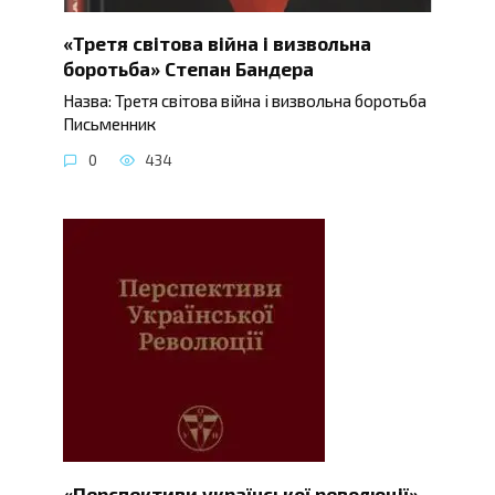
«Третя світова війна і визвольна
боротьба» Степан Бандера
Назва: Третя світова війна і визвольна боротьба
Письменник
0
434
«Перспективи української революції»