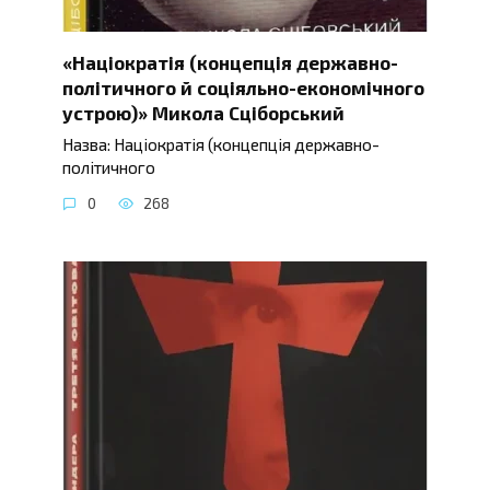
«Націократія (концепція державно-
політичного й соціяльно-економічного
устрою)» Микола Сціборський
Назва: Націократія (концепція державно-
політичного
0
268