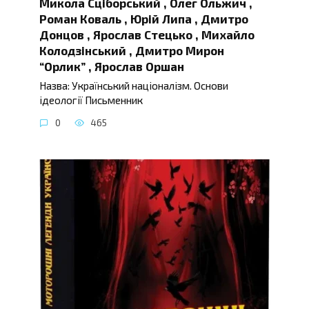
Микола Сціборський , Олег Ольжич ,
Роман Коваль , Юрій Липа , Дмитро
Донцов , Ярослав Стецько , Михайло
Колодзінський , Дмитро Мирон
“Орлик” , Ярослав Оршан
Назва: Український націоналізм. Основи
ідеології Письменник
0
465