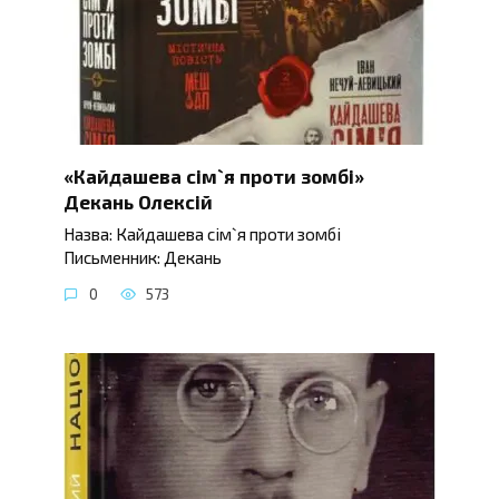
«Кайдашева сім`я проти зомбі»
Декань Олексій
Назва: Кайдашева сім`я проти зомбі
Письменник: Декань
0
573