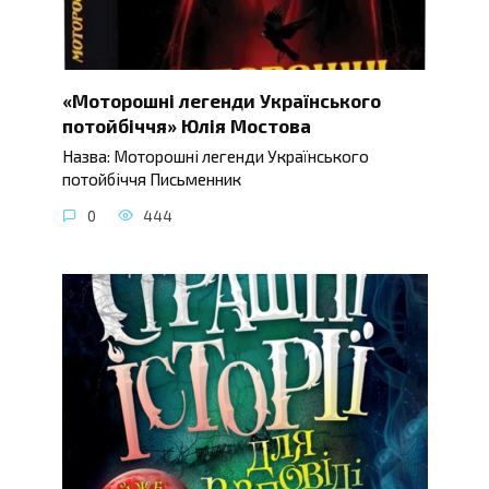
«Моторошні легенди Українського
потойбіччя» Юлія Мостова
Назва: Моторошні легенди Українського
потойбіччя Письменник
0
444