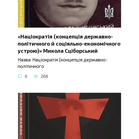
«Націократія (концепція державно-
політичного й соціяльно-економічного
устрою)» Микола Сціборський
Назва: Націократія (концепція державно-
політичного
0
268