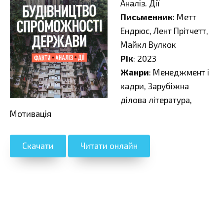
Аналіз. Дії
Письменник
: Метт
Ендрюс, Лент Прітчетт,
Майкл Вулкок
Рік
: 2023
Жанри
: Менеджмент і
кадри, Зарубіжна
ділова література,
Мотивація
Скачати
Читати онлайн