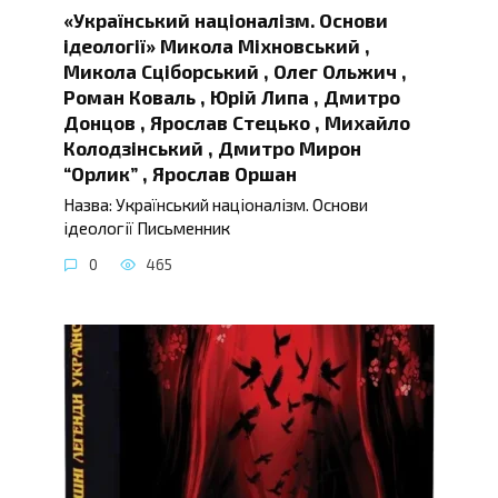
«Український націоналізм. Основи
ідеології» Микола Міхновський ,
Микола Сціборський , Олег Ольжич ,
Роман Коваль , Юрій Липа , Дмитро
Донцов , Ярослав Стецько , Михайло
Колодзінський , Дмитро Мирон
“Орлик” , Ярослав Оршан
Назва: Український націоналізм. Основи
ідеології Письменник
0
465