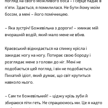
погляд на свого можливого боса – і серце падає в
п’яти. Здається, я помилилася. Не бути йому моїм
босом, а мені – його помічницею.
– Яка зустріч! Божевільна з дороги! – хмикає мій
вчорашній водій, який мало мене не вбив.
Краєвський відкидається на спинку крісла і
закидає ногу на ногу. Потирає свою бороду і
розглядає мене з голови до ніг. Мені не
подобається цей погляд, і він не подобається.
Пихатий ідіот, який думає, що світ крутиться
навколо нього.
– Сам ти божевільний! – ціджу крізь зуби й
збираюся піти геть. Не спрацюємось ми. Це я надто