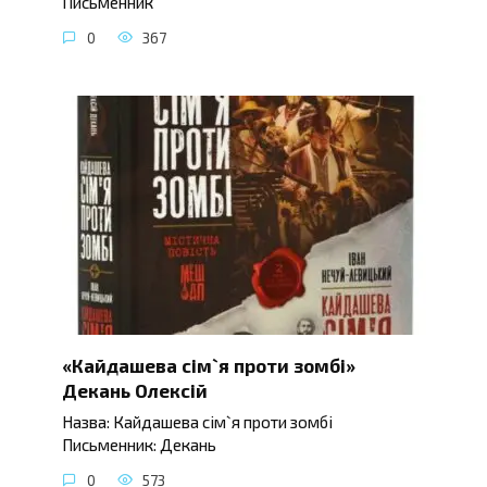
Письменник
0
367
«Кайдашева сім`я проти зомбі»
Декань Олексій
Назва: Кайдашева сім`я проти зомбі
Письменник: Декань
0
573