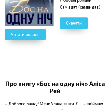
Саміздат (самвидав)
Скачати
Читати онлайн
Про книгу «Бос на одну ніч» Аліса
Рей
– Доброго ранку! Мене Уляна звати. Я… – здіймаю