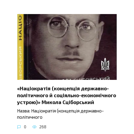
«Націократія (концепція державно-
політичного й соціяльно-економічного
устрою)» Микола Сціборський
Назва: Націократія (концепція державно-
політичного
0
268