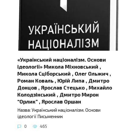
«Український націоналізм. Основи
ідеології» Микола Міхновський ,
Микола Сціборський , Олег Ольжич ,
Роман Коваль , Юрій Липа , Дмитро
Донцов , Ярослав Стецько , Михайло
Колодзінський , Дмитро Мирон
“Орлик” , Ярослав Оршан
Назва: Український націоналізм. Основи
ідеології Письменник
0
465