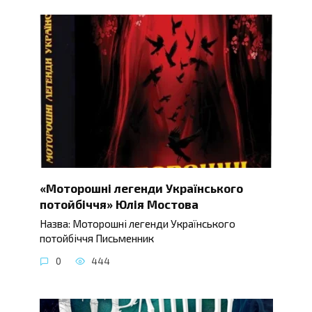
«Моторошні легенди Українського
потойбіччя» Юлія Мостова
Назва: Моторошні легенди Українського
потойбіччя Письменник
0
444