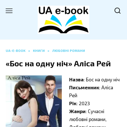
Перейти
до
вмісту
UA-E-BOOK
»
КНИГИ
»
ЛЮБОВНІ РОМАНИ
«Бос на одну ніч» Аліса Рей
Назва
: Бос на одну ніч
Письменник
: Аліса
Рей
Рік
: 2023
Жанри
: Сучасні
любовні романи,
Любовні романи,