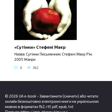
«Сутінки» Стефені Маєр
Назва: Сутінки Письменник: Стефені Маєр Рік:
2005 Жанри
0
362
© 2026 UA e-book - Завантажити (скачати) або читати
онлайн безкоштовно електронні книги на українською
мовою в форматах fb2, rtf, pdf, epub, txt.
Партнер:
https://mir-sharov.kiev.ua/