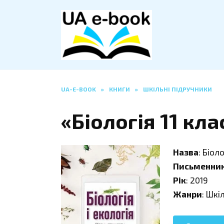
Перейти
до
вмісту
UA-E-BOOK
»
КНИГИ
»
ШКІЛЬНІ ПІДРУЧНИКИ
«Біологія 11 кл
Назва
: Біоло
Письменни
Рік
: 2019
Жанри
: Шкі