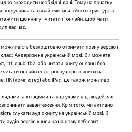
идко знаходити необхідні дані. Тому на початку
и підручника та ознайомитися з його структурою.
тажити цю книгу і читати її онлайн, щоб мати
ля вас час.
є можливість безкоштовно отримати повну версію і
 клас» Андерсон на українській мові. Ви можете
t, rtf, epub, fb2, або читати книгу онлайн без
е читати онлайн електронну версію книги на
ne, ПК (комп’ютер) або iPad, це також можливо.
ядами, анотаціями та відгуками від людей, які
озпочинати завантаження. Крім того, ми активно
сть слухати аудіокнигу на українській мові. В
ти аудіо версію книги на нашому веб-сайті.