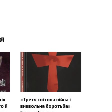
я
ція
«Третя світова війна і
о й
визвольна боротьба»