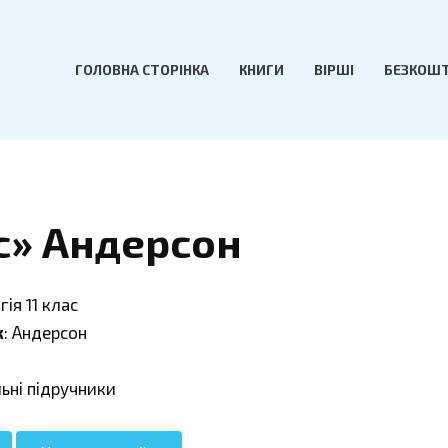
ГОЛОВНА СТОРІНКА
КНИГИ
ВІРШІ
БЕЗКОШТ
ас» Андерсон
гія 11 клас
к
: Андерсон
льні підручники