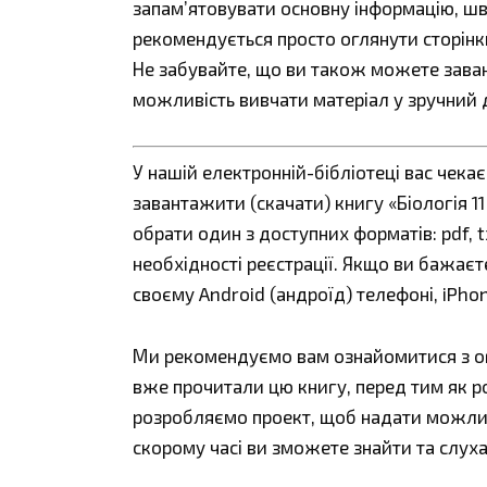
запам’ятовувати основну інформацію, шв
рекомендується просто оглянути сторінк
Не забувайте, що ви також можете заван
можливість вивчати матеріал у зручний д
У нашій електронній-бібліотеці вас чека
завантажити (скачати) книгу «Біологія 11
обрати один з доступних форматів: pdf, tx
необхідності реєстрації. Якщо ви бажаєт
своєму Android (андроїд) телефоні, iPho
Ми рекомендуємо вам ознайомитися з огл
вже прочитали цю книгу, перед тим як р
розробляємо проект, щоб надати можливі
скорому часі ви зможете знайти та слуха