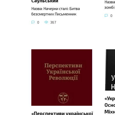
Саульський
Назва
зомбі
Назва: Начерки сталі: Битва
безсмертних Письменник
0
0
367
«Укр
Осно
Міхн
«Перспективи української