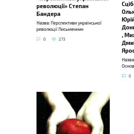
Сціб
революції» Степан
Ольж
Бандера
Юрій
Назва: Перспективи української
Донц
революції Письменник
, Ми
0
273
Дмит
Яро
Назва
Основ
0