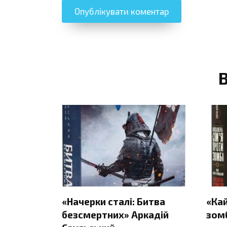
«Начерки сталі: Битва
«Ка
безсмертних» Аркадій
зомб