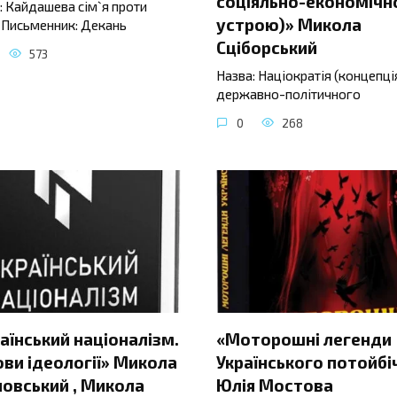
соціяльно-економічн
: Кайдашева сім`я проти
устрою)» Микола
 Письменник: Декань
Сціборський
573
Назва: Націократія (концепці
державно-політичного
0
268
аїнський націоналізм.
«Моторошні легенди
ви ідеології» Микола
Українського потойбі
овський , Микола
Юлія Мостова