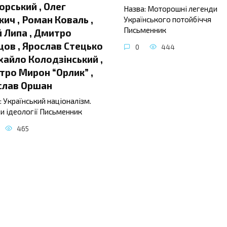
орський , Олег
Назва: Моторошні легенди
ич , Роман Коваль ,
Українського потойбіччя
Письменник
 Липа , Дмитро
ов , Ярослав Стецько
0
444
хайло Колодзінський ,
ро Мирон “Орлик” ,
слав Оршан
: Український націоналізм.
и ідеології Письменник
465