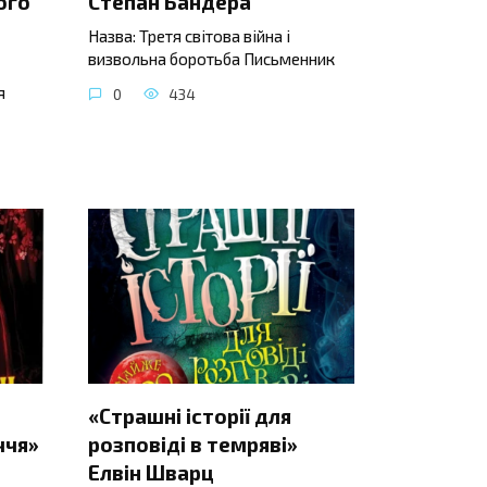
ого
Степан Бандера
Назва: Третя світова війна і
визвольна боротьба Письменник
я
0
434
«Страшні історії для
ччя»
розповіді в темряві»
Елвін Шварц