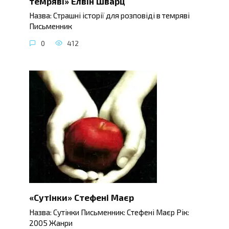
темряві» Елвін Шварц
Назва: Страшні історії для розповіді в темряві
Письменник
0
412
«Сутінки» Стефені Маєр
Назва: Сутінки Письменник: Стефені Маєр Рік:
2005 Жанри