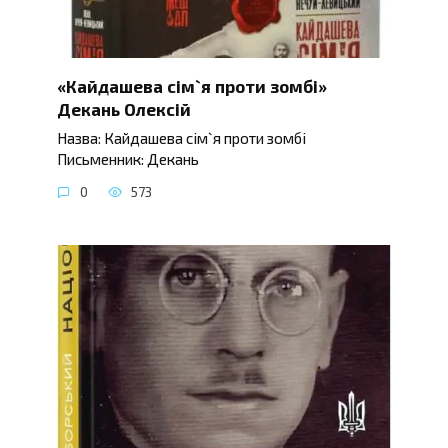
«Кайдашева сім`я проти зомбі»
Декань Олексій
Назва: Кайдашева сім`я проти зомбі
Письменник: Декань
0
573