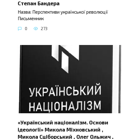
Степан Бандера
Назва: Перспективи української революції
Письменник
0
273
«Український націоналізм. Основи
ідеології» Микола Міхновський ,
Микола Сціборський , Олег Ольжич ,