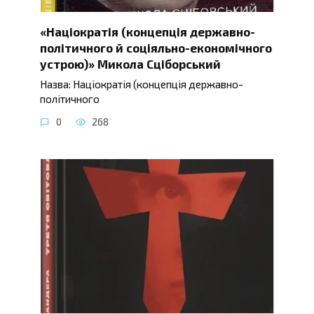
«Націократія (концепція державно-
політичного й соціяльно-економічного
устрою)» Микола Сціборський
Назва: Націократія (концепція державно-
політичного
0
268