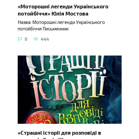
«Моторошні легенди Українського
потойбіччя» Юлія Мостова
Назва: Моторошні легенди Українського
потойбіччя Письменник
0
444
«Страшні історії для розповіді в