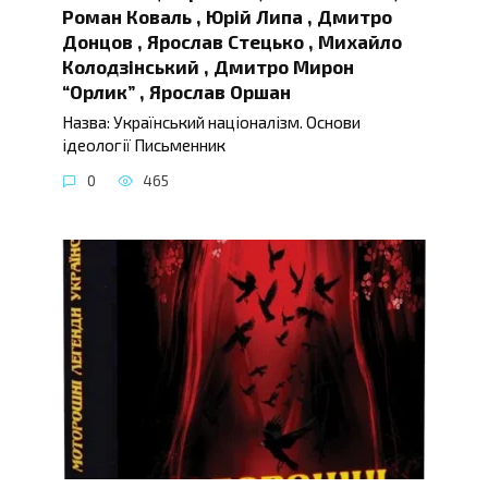
Роман Коваль , Юрій Липа , Дмитро
Донцов , Ярослав Стецько , Михайло
Колодзінський , Дмитро Мирон
“Орлик” , Ярослав Оршан
Назва: Український націоналізм. Основи
ідеології Письменник
0
465