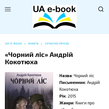
Перейти
до
вмісту
UA-E-BOOK
»
КНИГИ
»
СУЧАСНА ПРОЗА
«Чорний ліс» Андрій
Кокотюха
Назва
: Чорний ліс
Письменник
: Андрій
Кокотюха
Рік
: 2015
Жанри
: Книги про