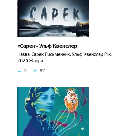
«Сарек» Ульф Квенслер
Назва: Сарек Письменник: Ульф Квенслер Рік:
2024 Жанри
0
611