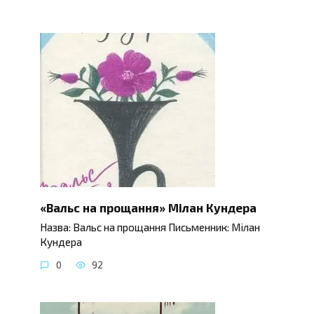
«Вальс на прощання» Мілан Кундера
Назва: Вальс на прощання Письменник: Мілан
Кундера
0
92