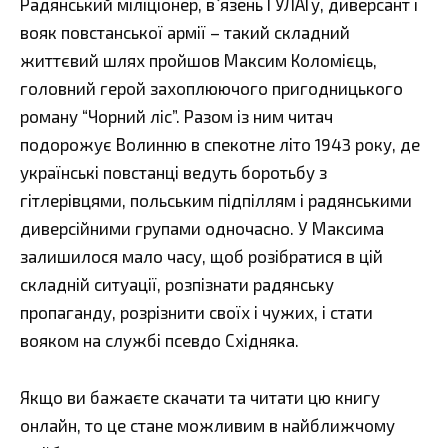
Радянський міліціонер, в`язень ГУЛАГу, диверсант і
вояк повстанської армії – такий складний
життєвий шлях пройшов Максим Коломієць,
головний герой захоплюючого пригодницького
роману “Чорний ліс”. Разом із ним читач
подорожує Волинню в спекотне літо 1943 року, де
українські повстанці ведуть боротьбу з
гітлерівцями, польським підпіллям і радянськими
диверсійними групами одночасно. У Максима
залишилося мало часу, щоб розібратися в цій
складній ситуації, розпізнати радянську
пропаганду, розрізнити своїх і чужих, і стати
вояком на службі псевдо Східняка.
Якщо ви бажаєте скачати та читати цю книгу
онлайн, то це стане можливим в найближчому