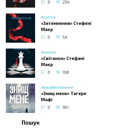
0
234
ФЕНТЕЗІ
«Затемнення» Стефені
Маєр
0
54
ФЕНТЕЗІ
«Світанок» Стефані
Маєр
0
168
ЛЮБОВНІ РОМАНИ
«Знищ мене» Тагере
Мафі
0
361
Пошук