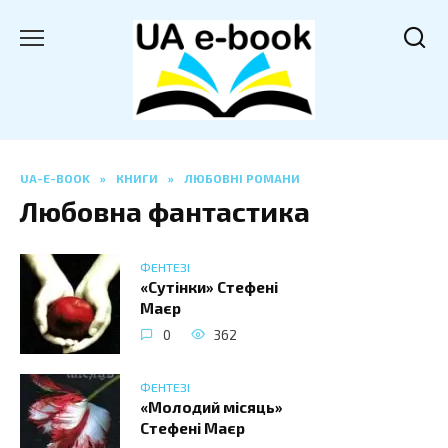
Перейти
до
вмісту
UA-E-BOOK
»
КНИГИ
»
ЛЮБОВНІ РОМАНИ
Любовна фантастика
ФЕНТЕЗІ
«Сутінки» Стефені
Маєр
0
362
ФЕНТЕЗІ
«Молодий місяць»
Стефені Маєр