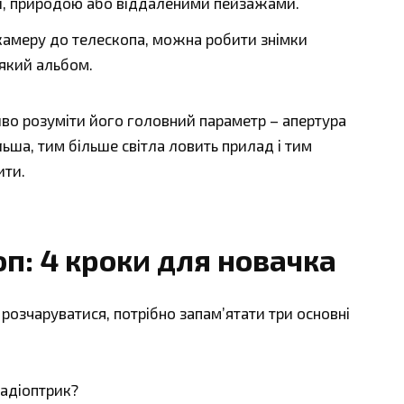
и, природою або віддаленими пейзажами.
камеру до телескопа, можна робити знімки
-який альбом.
во розуміти його головний параметр – апертура
льша, тим більше світла ловить прилад і тим
ити.
п: 4 кроки для новачка
 розчаруватися, потрібно запам’ятати три основні
тадіоптрик?