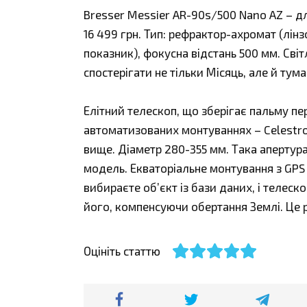
Bresser Messier AR-90s/500 Nano AZ – дл
16 499 грн. Тип: рефрактор-ахромат (лінз
показник), фокусна відстань 500 мм. Світ
спостерігати не тільки Місяць, але й тума
Елітний телескоп, що зберігає пальму пе
автоматизованих монтуваннях – Celestro
вище. Діаметр 280-355 мм. Така апертура
модель. Екваторіальне монтування з GPS
вибираєте об’єкт із бази даних, і телеск
його, компенсуючи обертання Землі. Це 
Оцініть статтю