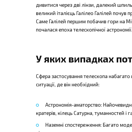
дивитися через дві лінзи, далекий шпиль
великий італієць Галілео Галілей почув пр
Саме Галілей першим побачив гори на Міс
почалася епоха телескопічної астрономії
У яких випадках по
Сфера застосування телескопа набагато 
ситуації, де він необхідний:
Астрономія-аматорство: Найочевидн
кратерів, кілець Сатурна, туманностей і
Наземні спостереження: Багато мод