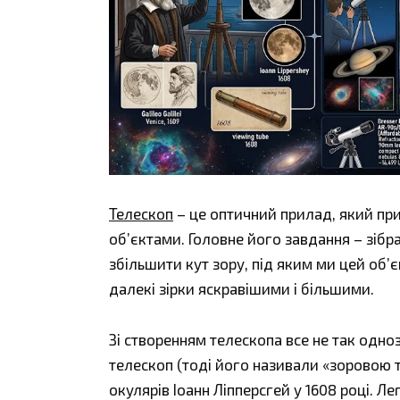
Телескоп
– це оптичний прилад, який пр
об’єктами. Головне його завдання – зібра
збільшити кут зору, під яким ми цей об’
далекі зірки яскравішими і більшими.
Зі створенням телескопа все не так одно
телескоп (тоді його називали «зоровою
окулярів Іоанн Ліпперсгей у 1608 році. Л