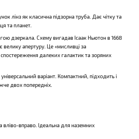
нок лінз як класична підзорна труба. Дає чітку та
ця та планет.
гою дзеркала. Схему вигадав Ісаак Ньютон в 1668
дає велику апертуру. Це «мисливці за
 спостереження далеких галактик та зоряних
 універсальний варіант. Компактний, підходить і
ожче двох попередніх.
а вліво-вправо. Ідеальна для наземних