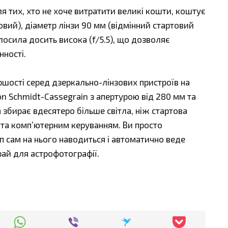
я тих, хто не хоче витратити великі кошти, коштує
овий), діаметр лінзи 90 мм (відмінний стартовий
лосила досить висока (f/5.5), що дозволяє
нності.
ршості серед дзеркально-лінзових пристроїв на
n Schmidt-Cassegrain з апертурою від 280 мм та
 збирає вдесятеро більше світла, ніж стартова
 та комп’ютерним керуванням. Ви просто
оп сам на нього наводиться і автоматично веде
рай для астрофотографії.