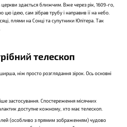
 церкви здається ближчим. Вже через рік, 1609-го,
о цю ідею, сам зібрав трубу і направив її на небо.
яці, плями на Сонці та супутники Юпітера. Так
.
трібний телескоп
ширша, ніж просто розглядання зірок. Ось основні
іше застосування. Спостереження місячних
 галактик доступне кожному, хто має телескоп.
елей (особливо з прямим зображенням) чудово