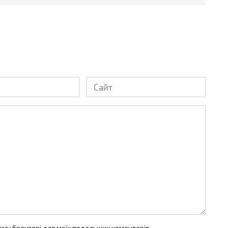
Сайт
цьому браузері для моїх подальших коментарів.