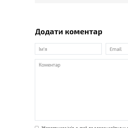
Додати коментар
Ім'я
Email
*
*
Коментар
Зберегти моє ім'я, e-mail, та адресу сайту в 