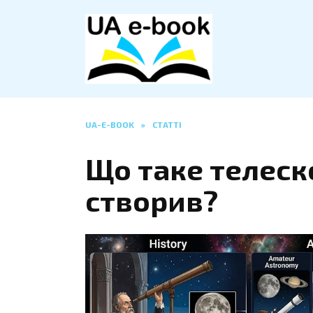
Перейти
до
вмісту
UA-E-BOOK
»
СТАТТІ
Що таке телеско
створив?