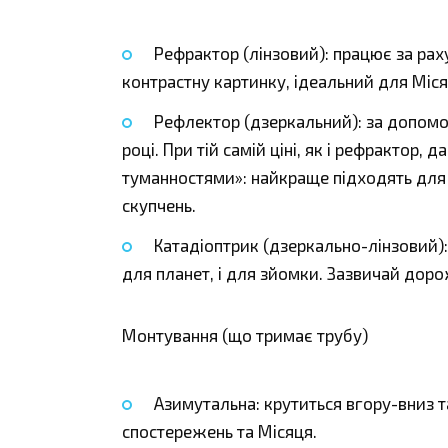
Рефрактор (лінзовий): працює за раху
контрастну картинку, ідеальний для Міся
Рефлектор (дзеркальний): за допомо
році. При тій самій ціні, як і рефрактор, 
туманностями»: найкраще підходять для
скупчень.
Катадіоптрик (дзеркально-лінзовий):
для планет, і для зйомки. Зазвичай дор
Монтування (що тримає трубу)
Азимутальна: крутиться вгору-вниз т
спостережень та Місяця.