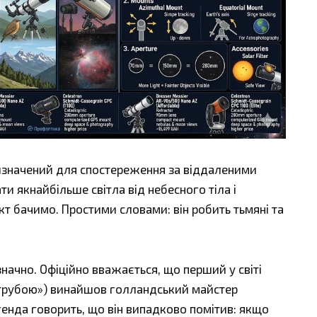
изначений для спостереження за віддаленими
ти якнайбільше світла від небесного тіла і
єкт бачимо. Простими словами: він робить тьмяні та
значно. Офіційно вважається, що перший у світі
 трубою») винайшов голландський майстер
егенда говорить, що він випадково помітив: якщо