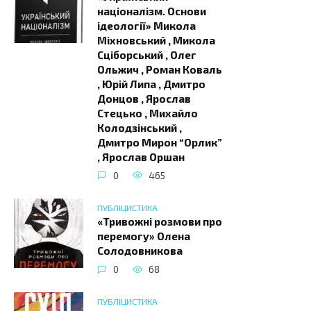
націоналізм. Основи
ідеології» Микола
Міхновський , Микола
Сціборський , Олег
Ольжич , Роман Коваль
, Юрій Липа , Дмитро
Донцов , Ярослав
Стецько , Михайло
Колодзінський ,
Дмитро Мирон “Орлик”
, Ярослав Оршан
0
465
ПУБЛІЦИСТИКА
«Тривожні розмови про
перемогу» Олена
Солодовникова
0
68
ПУБЛІЦИСТИКА