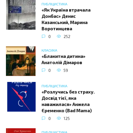
ПУБЛІЦИСТИКА
«Як Україна втрачала
Донбас» Денис
Казанський, Марина
Воротинцева
0
252
КЛАСИКА
«Блакитна дитина»
Анатолій Дімаров
0
59
ПУБЛІЦИСТИКА
«Розлучись без страху.
Досвід тієї, яка
наважилася» Анжела
Єременко (Bad Mama)
0
125
ПУБЛІЦИСТИКА