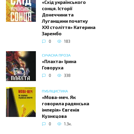
«Схід українського
сонця. Історії
Донеччини та
Луганщини початку
ХХІ століття» Катерина
Зарембо
0
183
СУЧАСНА ПРОЗА
«Плахта» Ірина
Говоруха
0
338
ПУБЛІЦИСТИКА
«Мова-меч. Як
говорила радянська
імперія» Євгенія
Кузнєцова
0
1.3к.