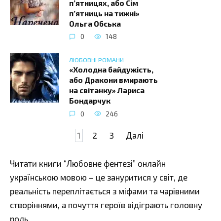
п’ятницях, або Сім
п’ятниць на тижні»
Ольга Обська
0
148
ЛЮБОВНІ РОМАНИ
«Холодна байдужість,
або Дракони вмирають
на світанку» Лариса
Бондарчук
0
246
Навігація
1
2
3
Далі
записів
Читати книги “Любовне фентезі” онлайн
українською мовою – це зануритися у світ, де
реальність переплітається з міфами та чарівними
створіннями, а почуття героїв відіграють головну
роль.