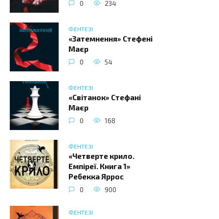
0
234
ФЕНТЕЗІ
«Затемнення» Стефені
Маєр
0
54
ФЕНТЕЗІ
«Світанок» Стефані
Маєр
0
168
ФЕНТЕЗІ
«Четверте крило.
Емпіреї. Книга 1»
Ребекка Яррос
0
900
ФЕНТЕЗІ