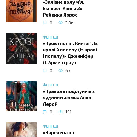
«Залізне полум’я.
Емпіреї. Книга 2»
Ребекка Яррос
0
3.8к.
ФЕНТЕЗІ
«Кров і попіл. Книга 1. Із
крові й попелу (Із крові
і попелу)» Дженніфер
Л. Арментраут
0
6к.
ФЕНТЕЗІ
«Правила поцілунків з
чудовиськами» Анна
Лерой
0
191
ФЕНТЕЗІ
«Наречена по