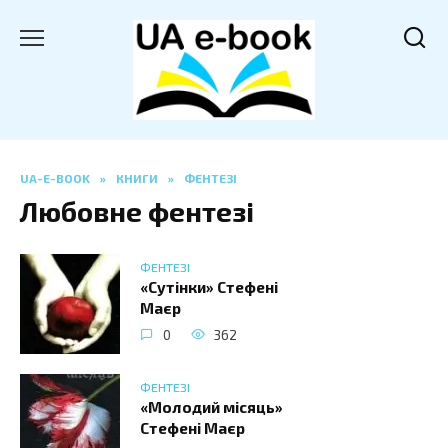
Перейти
до
вмісту
UA-E-BOOK
»
КНИГИ
»
ФЕНТЕЗІ
Любовне фентезі
ФЕНТЕЗІ
«Сутінки» Стефені
Маєр
0
362
ФЕНТЕЗІ
«Молодий місяць»
Стефені Маєр