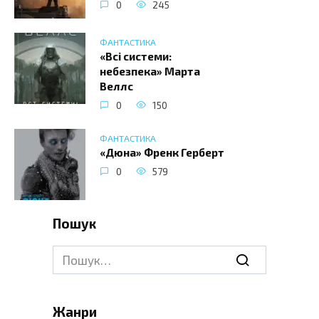
0
245
ФАНТАСТИКА
«Всі системи:
небезпека» Марта
Веллс
0
150
ФАНТАСТИКА
«Дюна» Френк Герберт
0
579
Пошук
Search
for:
Жанри