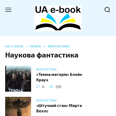
Перейти
до
вмісту
UA-E-BOOK
»
КНИГИ
»
ФАНТАСТИКА
Наукова фантастика
ФАНТАСТИКА
«Темна матерія» Блейк
Крауч
0
230
ФАНТАСТИКА
«Штучний стан» Марта
Веллс