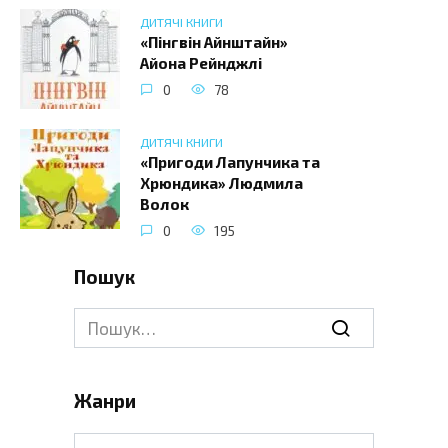
ДИТЯЧІ КНИГИ
«Пінгвін Айнштайн»
Айона Рейнджлі
0
78
ДИТЯЧІ КНИГИ
«Пригоди Лапунчика та
Хрюндика» Людмила
Волок
0
195
Пошук
Search
for:
Жанри