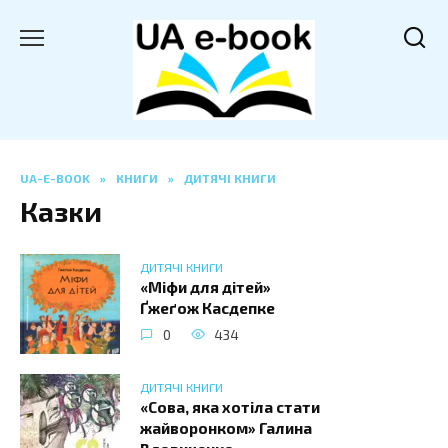
Перейти
до
вмісту
UA-E-BOOK
»
КНИГИ
»
ДИТЯЧІ КНИГИ
Казки
ДИТЯЧІ КНИГИ
«Міфи для дітей»
Ґжеґож Касдепке
0
434
ДИТЯЧІ КНИГИ
«Сова, яка хотіла стати
жайворонком» Галина