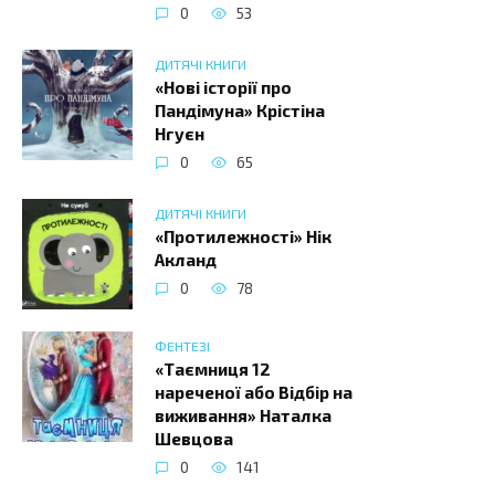
0
53
ДИТЯЧІ КНИГИ
«Нові історії про
Пандімуна» Крістіна
Нгуєн
0
65
ДИТЯЧІ КНИГИ
«Протилежності» Нік
Акланд
0
78
ФЕНТЕЗІ
«Таємниця 12
нареченої або Відбір на
виживання» Наталка
Шевцова
0
141