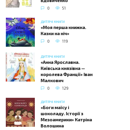
Вдовиченко
0
51
ДИТЯЧІ КНИГИ
«Моя перша книжка.
Казки на ніч»
0
119
ДИТЯЧІ КНИГИ
«Анна Ярославна.
Київська князівна —
королева Франції» Іван
Малкович
0
129
ДИТЯЧІ КНИГИ
«Боги маїсу і
шоколаду. Історії з
Мезоамерики» Катріна
Волошина