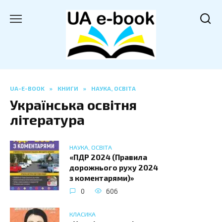
Перейти
до
вмісту
UA-E-BOOK
»
КНИГИ
»
НАУКА, ОСВІТА
Українська освітня
література
НАУКА, ОСВІТА
«ПДР 2024 (Правила
дорожнього руху 2024
з коментарями)»
0
606
КЛАСИКА