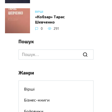
ВІРШІ
«Кобзар» Тарас
Шевченко
0
291
Пошук
Search
for:
Жанри
Вірші
Бізнес-книги
Бойовики