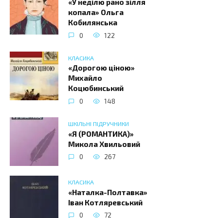
«У неділю рано зілля
копала» Ольга
Кобилянська
0
122
КЛАСИКА
«Дорогою ціною»
Михайло
Коцюбинський
0
148
ШКІЛЬНІ ПІДРУЧНИКИ
«Я (РОМАНТИКА)»
Микола Хвильовий
0
267
КЛАСИКА
«Наталка-Полтавка»
Іван Котляревський
0
72