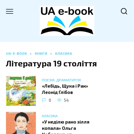
Перейти
до
вмісту
UA-E-BOOK
»
КНИГИ
»
КЛАСИКА
Література 19 століття
ПОЕЗІЯ, ДРАМАТУРГІЯ
«Лебідь, Щука і Рак»
Леонід Глібов
0
54
КЛАСИКА
«У неділю рано зілля
копала» Ольга