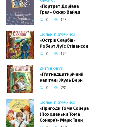
КЛАСИКА
«Портрет Доріана
Грея» Оскар Вайлд
0
193
ШКІЛЬНІ ПІДРУЧНИКИ
«Острів Скарбів»
Роберт Луїс Стівенсон
0
170
ДИТЯЧІ КНИГИ
«П’ятнадцятирічний
капітан» Жуль Верн
0
231
ШКІЛЬНІ ПІДРУЧНИКИ
«Пригоди Тома Сойєра
(Походеньки Тома
Сойєра)» Марк Твен