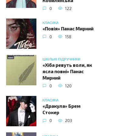
Кобилянська
0
122
КЛАСИКА
«Повія» Панас Мирний
0
158
ШКІЛЬНІ ПІДРУЧНИКИ
«Хіба ревуть воли, як
ясла повні» Панас
Мирний
0
120
КЛАСИКА
«Дракула» Брем
Стокер
0
203